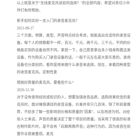
以上就是关于“无线麦克风该如何选择？”的全部内容，希望对各位小伙
伴们有所帮助，
新手如何买好一支入门的录音麦克风？
2021-09-27
三个方面，预算、类型、声音特点综合考虑，就能选出合适你的录音设
备。每个人的预算都不一样，百元、千元、两千元、三千元，不同的价
格能买到的设备自然不同。拿捏一下，自己愿意拿出多少钱来购置这类
设备，作为购买入门录音设备的话，一般千元左右是大家乐意的。录用
设备也分类别的，看你是用来做什么录音来选择。现在，来看四种类型
的收音麦克风。定制性麦
想挑好质量的麦克风，要看些什么?
2020-12-30
对于没有使用经验或知识的人，想要加强收音品质、选购效果较佳的麦
克风时，面对琳琅满目的收音设备，价差并非只几百块，除了听前辈推
荐，不妨多了解一些影响到价格和质量的”因素”、以及用途为何。对经
验人士来说，声音的质量决定了整个项目的质量。当采用了很高的标准
在制作影片时，是不会有「后期再救声音」这种行为的，因为收音在前
置作业就被重视。麦克