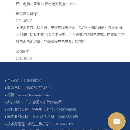
压：电脑、声卡5V供电电流耗量：3mA
麦克风设备Q7
2021-05-08
▼技术参数：拾音器：电容式输出功率：3W*2（喇叭输出）频率范围：
>115dB 1KHz THD<1%混响模式：回音声效混响供电方式：内置聚合物
锂电池电池客量：2600毫安充电电源：DC5V
公司简介
2021-05-08
● 企业QQ ：1994119509
● 联系电话 ：86-0750-7781218
● 邮箱：sales@cha-promic.com
● 所在地址 ：广东省恩平市侨兴街9号
● 国外业务经理：吴先生 手机号：13025860630
● 国内业务经理 ：余小姐 手机号 ：18026822165
● 技术部经理 : 杨先生 手机号 ： 18026826391