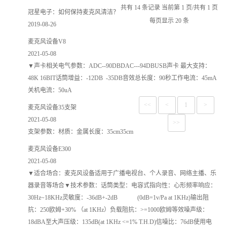
共有 14 条记录 当前第 1 页/共有 1 页
冠星电子：如何保持麦克风清洁？
每页显示 20 条
2019-08-26
麦克风设备V8
2021-05-08
▼声卡相关电气参数：ADC--90DBDAC---94DBUSB声卡 最大支持：
48K 16BIT话筒增益：-12DB -35DB音效总长度：90秒工作电流：45mA
关机电流：50uA
<<
<
1
>
麦克风设备35支架
2021-05-08
>>
支架参数：材质：金属长度：35cm35cm
麦克风设备E300
2021-05-08
▼适合场合：麦克风设备适用于广播电视台、个人录音、网络主播、乐
器录音等场合▼技术参数：话筒类型：电容式指向性：心形频率响应：
30Hz~18KHz灵敏度：-36dB+-2dB (0dB=1v/Pa at 1KHz)输出阻
抗：250欧姆+30% （at 1KHz）负载阻抗：>=1000欧姆等效噪声级：
18dBA至大声压级：135dB(at 1KHz <=1% T.H.D)信噪比：76dB使用电