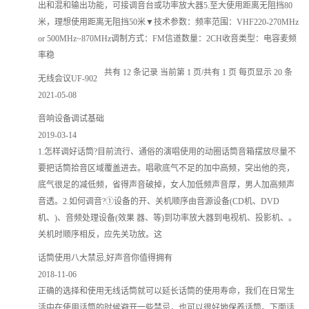
出和混和输出功能，可接调音台或功率放大器5.至大使用距离无阻挡80
米，理想使用距离无阻挡50米▼技术参数：频率范围：VHF220-270MHz
or 500MHz~870MHz调制方式：FM信道数量：2CH收音类型：电容麦频
率稳
共有 12 条记录 当前第 1 页/共有 1 页 每页显示 20 条
无线会议UF-902
2021-05-08
音响设备调试基础
2019-03-14
1.怎样调好话筒?目前流行、通俗的演唱使用的动圈话筒音箱摆放尽量不
要把话筒拾音区域覆盖进去。唱歌底气不足的加中高频，突出他的亮，
底气很足的减低频，省得声音破掉，女人加低频声音厚，男人加高频声
音透。2.如何调音?①设备的开、关机顺序由音源设备(CD机、DVD
机、)、音频处理设备(效果 器、等)到功率放大器到电视机、投影机、。
关机时顺序相反，应先关功放。这
话筒使用八大禁忌,好声音你值得拥有
2018-11-06
正确的选择和使用无线话筒就可以延长话筒的使用寿命，我们在日常生
活中在使用话筒的时候避开一些禁忌，也可以很好地保养话筒。下面话