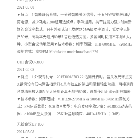
UHF会议U-3910
2021-05-08
▼特点：1.智能静音系统，一分钟智能关闭信号，十五分钟智能关闭话
筒电源，减少耗电2.200组可选频点，手咪通用，抗干扰能力强3.时尚新
颖的会议座款式，具有外观认证4.发射器分两级功率调节，低功率无阻
挡50米，高功率无阻挡80米5.音色通透亮丽，多套同时使用不串频6.大，
种，小型会议场地使用▼技术参数：频率范围：UHF600MHz - 720MHz
调制方式：宽频FM Modulation mode:broadband FM
UHF会议U-3800
2021-05-08
▼特点：1.外观专利号：201530018703.22.话筒开启时，音头发光环点亮
3.话筒设有低电警告指示灯4.具有独立的输出和混和输出功能，可接调音
台或功率放大器5.至大使用距离无阻挡80米，理想使用距离无阻挡50米
▼技术参数：频率范围：VHF220-270MHz or 500MHz~870MHz调制方
式：FM信道数量：4CH收音类型：电容麦频率稳定度：±0.005%动态范
围：>100dB至大频偏：±25KHz音频响应：40Hz-15KHz（±3dB)
无线会议UF-850
2021-05-08