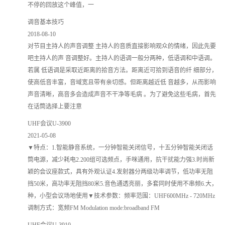
不停的回放这个峰值，一
调音基本技巧
2018-08-10
对节目主持人的声音调整 主持人的音质直接影响观众的情绪，因此先要
吧主持人的声 音调整好。主持人的语调一般分两种，低语调和中语调。
若属 低语调是采取近距离的拾音方法。距离近可拾到语音的纤 细部分，
使高低音丰富，音域宽且带有亲切感。但距离越近低 音越多，从而影响
声音清晰，高音多会造成声音不干净等毛病 。为了避免这些毛病，首先
在话筒选择上要注意
UHF会议U-3900
2021-05-08
▼特点：1.智能静音系统，一分钟智能关闭信号，十五分钟智能关闭话
筒电源，减少耗电2.200组可选频点，手咪通用，抗干扰能力强3.时尚新
颖的会议座款式，具有外观认证4.发射器分两级功率调节，低功率无阻
挡50米，高功率无阻挡80米5.音色通透亮丽，多套同时使用不串频6.大，
种，小型会议场地使用▼技术参数：频率范围：UHF600MHz - 720MHz
调制方式：宽频FM Modulation mode:broadband FM