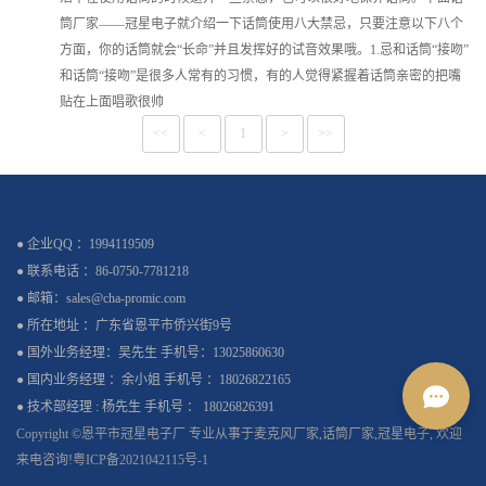
筒厂家——冠星电子就介绍一下话筒使用八大禁忌，只要注意以下八个
方面，你的话筒就会“长命”并且发挥好的试音效果哦。1.忌和话筒“接吻”
和话筒“接吻”是很多人常有的习惯，有的人觉得紧握着话筒亲密的把嘴
贴在上面唱歌很帅
<<
<
1
>
>>
● 企业QQ ：1994119509
● 联系电话 ：86-0750-7781218
● 邮箱：sales@cha-promic.com
● 所在地址 ：广东省恩平市侨兴街9号
● 国外业务经理：吴先生 手机号：13025860630
● 国内业务经理 ：余小姐 手机号 ：18026822165
● 技术部经理 : 杨先生 手机号 ： 18026826391
Copyright ©恩平市冠星电子厂 专业从事于
麦克风厂家
,
话筒厂家
,
冠星电子
, 欢迎
来电咨询!
粤ICP备2021042115号-1