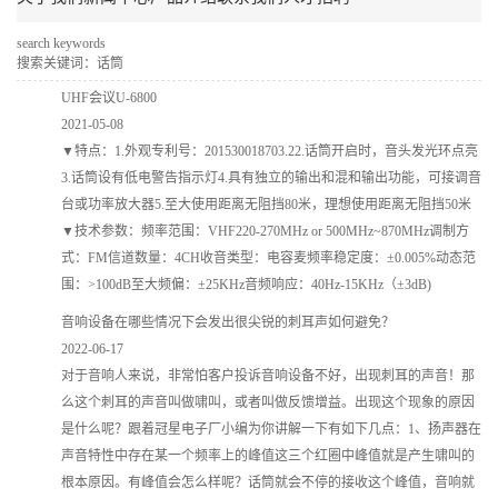
search keywords
搜索关键词：话筒
UHF会议U-6800
2021-05-08
▼特点：1.外观专利号：201530018703.22.话筒开启时，音头发光环点亮
3.话筒设有低电警告指示灯4.具有独立的输出和混和输出功能，可接调音
台或功率放大器5.至大使用距离无阻挡80米，理想使用距离无阻挡50米
▼技术参数：频率范围：VHF220-270MHz or 500MHz~870MHz调制方
式：FM信道数量：4CH收音类型：电容麦频率稳定度：±0.005%动态范
围：>100dB至大频偏：±25KHz音频响应：40Hz-15KHz（±3dB)
音响设备在哪些情况下会发出很尖锐的刺耳声如何避免？
2022-06-17
对于音响人来说，非常怕客户投诉音响设备不好，出现刺耳的声音！那
么这个刺耳的声音叫做啸叫，或者叫做反馈增益。出现这个现象的原因
是什么呢？跟着冠星电子厂小编为你讲解一下有如下几点：1、扬声器在
声音特性中存在某一个频率上的峰值这三个红圈中峰值就是产生啸叫的
根本原因。有峰值会怎么样呢？话筒就会不停的接收这个峰值，音响就